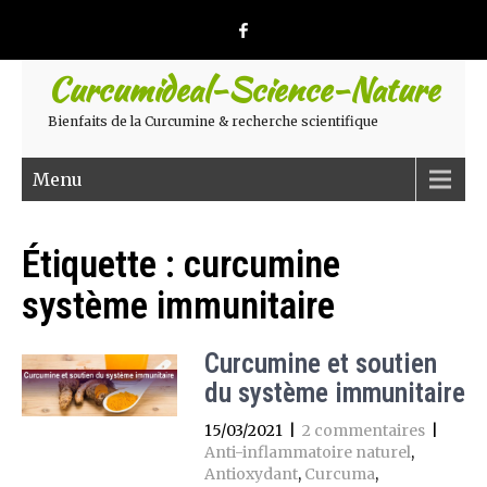
Curcumideal-Science-Nature
Bienfaits de la Curcumine & recherche scientifique
Menu
Étiquette :
curcumine
système immunitaire
Curcumine et soutien
du système immunitaire
15/03/2021
|
2 commentaires
|
Anti-inflammatoire naturel
,
Antioxydant
,
Curcuma
,