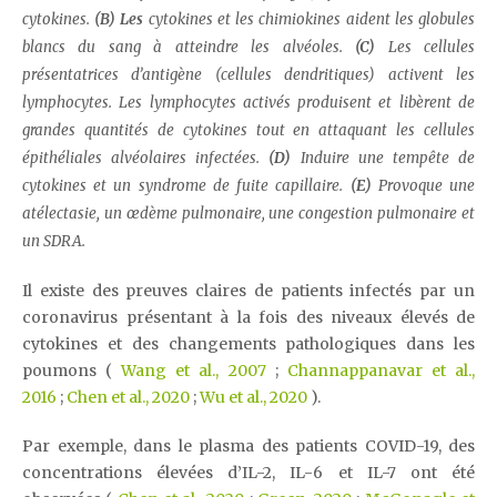
cytokines.
(B) Les
cytokines et les chimiokines aident les globules
blancs du sang à atteindre les alvéoles.
(C)
Les cellules
présentatrices d’antigène (cellules dendritiques) activent les
lymphocytes. Les lymphocytes activés produisent et libèrent de
grandes quantités de cytokines tout en attaquant les cellules
épithéliales alvéolaires infectées.
(D)
Induire une tempête de
cytokines et un syndrome de fuite capillaire.
(E)
Provoque une
atélectasie, un œdème pulmonaire, une congestion pulmonaire et
un SDRA.
Il existe des preuves claires de patients infectés par un
coronavirus présentant à la fois des niveaux élevés de
cytokines et des changements pathologiques dans les
poumons (
Wang et al., 2007
;
Channappanavar et al.,
2016
;
Chen et al., 2020
;
Wu et al., 2020
).
Par exemple, dans le plasma des patients COVID-19, des
concentrations élevées d’IL-2, IL-6 et IL-7 ont été