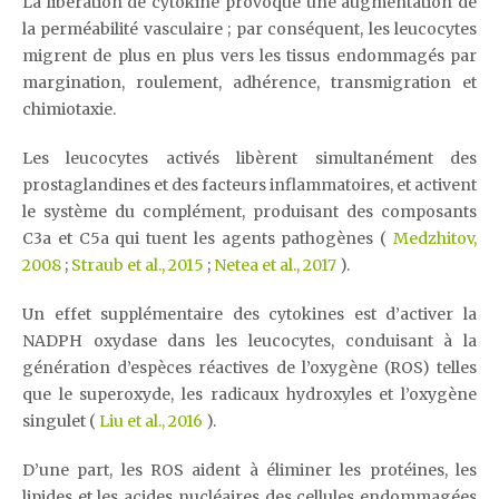
La libération de cytokine provoque une augmentation de
la perméabilité vasculaire ; par conséquent, les leucocytes
migrent de plus en plus vers les tissus endommagés par
margination, roulement, adhérence, transmigration et
chimiotaxie.
Les leucocytes activés libèrent simultanément des
prostaglandines et des facteurs inflammatoires, et activent
le système du complément, produisant des composants
C3a et C5a qui tuent les agents pathogènes (
Medzhitov,
2008
;
Straub et al., 2015
;
Netea et al., 2017
).
Un effet supplémentaire des cytokines est d’activer la
NADPH oxydase dans les leucocytes, conduisant à la
génération d’espèces réactives de l’oxygène (ROS) telles
que le superoxyde, les radicaux hydroxyles et l’oxygène
singulet (
Liu et al., 2016
).
D’une part, les ROS aident à éliminer les protéines, les
lipides et les acides nucléaires des cellules endommagées