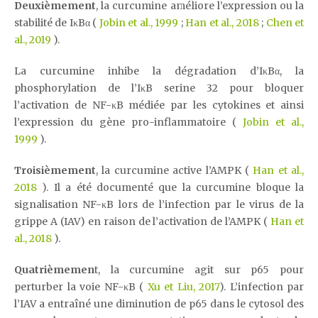
Deuxièmement
, la curcumine améliore l’expression ou la
stabilité de IκBα (
Jobin et al., 1999
;
Han et al., 2018
;
Chen et
al., 2019
).
La curcumine inhibe la dégradation d’IκBα, la
phosphorylation de l’IκB serine 32 pour bloquer
l’activation de NF-κB médiée par les cytokines et ainsi
l’expression du gène pro-inflammatoire (
Jobin et al.,
1999
).
Troisièmement
, la curcumine active l’AMPK (
Han et al.,
2018
). Il a été documenté que la curcumine bloque la
signalisation NF-κB lors de l’infection par le virus de la
grippe A (IAV) en raison de l’activation de l’AMPK (
Han et
al., 2018
).
Quatrièmemen
t, la curcumine agit sur p65 pour
perturber la voie NF-κB (
Xu et Liu, 2017
). L’infection par
l’IAV a entraîné une diminution de p65 dans le cytosol des