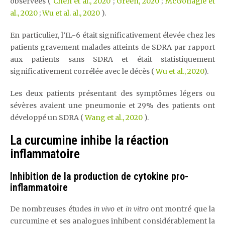
observées (
Chen et al., 2020
;
Green, 2020
;
McGonagle et
al., 2020
;
Wu et
al.
al., 2020
).
En particulier, l’IL-6 était significativement élevée chez les
patients gravement malades atteints de SDRA par rapport
aux patients sans SDRA et était statistiquement
significativement corrélée avec le décès (
Wu et al., 2020
).
Les deux patients présentant des symptômes légers ou
sévères avaient une pneumonie et 29% des patients ont
développé un SDRA (
Wang et al., 2020
).
La curcumine inhibe la réaction
inflammatoire
Inhibition de la production de cytokine pro-
inflammatoire
De nombreuses études
in
vivo
et
in vitro
ont montré que la
curcumine et ses analogues inhibent considérablement la