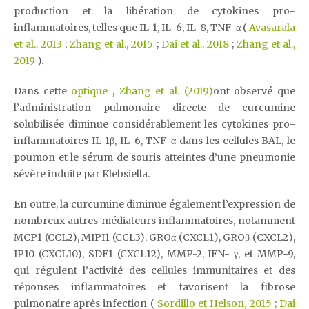
production et la libération de cytokines pro-
inflammatoires, telles que IL-1, IL-6, IL-8, TNF-α (
Avasarala
et al., 2013
;
Zhang et al., 2015
;
Dai et al., 2018
;
Zhang et al.,
2019
).
Dans cette
optique
,
Zhang et al. (2019)
ont observé que
l’administration pulmonaire directe de curcumine
solubilisée diminue considérablement les cytokines pro-
inflammatoires IL-1β, IL-6, TNF-α dans les cellules BAL, le
poumon et le sérum de souris atteintes d’une pneumonie
sévère induite par Klebsiella.
En outre, la curcumine diminue également l’expression de
nombreux autres médiateurs inflammatoires, notamment
MCP1 (CCL2), MIPI1 (CCL3), GROα (CXCL1), GROβ (CXCL2),
IP10 (CXCL10), SDF1 (CXCL12), MMP-2, IFN- γ, et MMP-9,
qui régulent l’activité des cellules immunitaires et des
réponses inflammatoires et favorisent la fibrose
pulmonaire après infection (
Sordillo et Helson, 2015
;
Dai