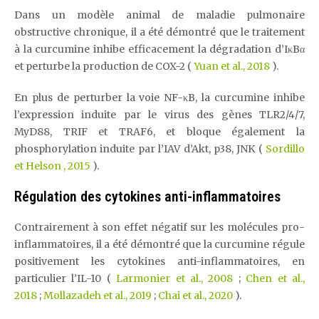
Dans un modèle animal de maladie pulmonaire
obstructive chronique, il a été démontré que le traitement
à la curcumine inhibe efficacement la dégradation d’IκBα
et perturbe la production de COX-2 (
Yuan et al., 2018
).
En plus de perturber la voie NF-κB, la curcumine inhibe
l’expression induite par le virus des gènes TLR2/4/7,
MyD88, TRIF et TRAF6, et bloque également la
phosphorylation induite par l’IAV d’Akt, p38, JNK (
Sordillo
et Helson , 2015
).
Régulation des cytokines anti-inflammatoires
Contrairement à son effet négatif sur les molécules pro-
inflammatoires, il a été démontré que la curcumine régule
positivement les cytokines anti-inflammatoires, en
particulier l’IL-10 (
Larmonier et al., 2008
;
Chen et al.,
2018
;
Mollazadeh et al., 2019
;
Chai et al., 2020
).