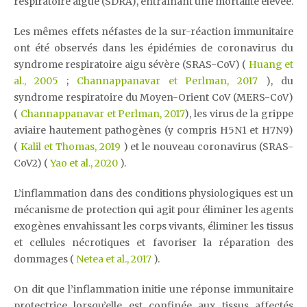
respiratoire aiguë (SDRA), entraînant une mortalité élevée.
Les mêmes effets néfastes de la sur-réaction immunitaire
ont été observés dans les épidémies de coronavirus du
syndrome respiratoire aigu sévère (SRAS-CoV) (
Huang et
al., 2005
;
Channappanavar et Perlman, 2017
), du
syndrome respiratoire du Moyen-Orient CoV (MERS-CoV)
(
Channappanavar et Perlman, 2017
), les virus de la grippe
aviaire hautement pathogènes (y compris H5N1 et H7N9)
(
Kalil et Thomas, 2019
) et le nouveau coronavirus (SRAS-
CoV2) (
Yao et al., 2020
).
L’inflammation dans des conditions physiologiques est un
mécanisme de protection qui agit pour éliminer les agents
exogènes envahissant les corps vivants, éliminer les tissus
et cellules nécrotiques et favoriser la réparation des
dommages (
Netea et al., 2017
).
On dit que l’inflammation initie une réponse immunitaire
protectrice lorsqu’elle est confinée aux tissus affectés