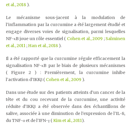
et al., 2018
).
Le mécanisme sous-jacent à la modulation de
l’inflammation par la curcumine a été largement étudié et
engage diverses voies de signalisation, parmi lesquelles
NF-κB joue un rôle essentiel (
Cohen et al., 2009
;
Salminen
et al., 2011
;
Han et al., 2018
).
Il a été rapporté que la curcumine régule efficacement la
signalisation NF-κB par le biais de plusieurs mécanismes
( Figure 2 ) : Premièrement, la curcumine inhibe
l’activation d’IKKβ (
Cohen et al., 2009
).
Dans une étude sur des patients atteints d’un cancer de la
tête et du cou recevant de la curcumine, une activité
réduite d’IKKβ a été observée dans des échantillons de
salive, associée à une diminution de l’expression de l’IL-8,
du TNF-α et de l’IFN-γ (
Kim et al., 2011
).