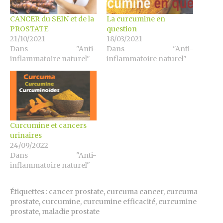
CANCER du SEIN et de la
La curcumine en
PROSTATE
question
21/10/2021
18/03/2021
Dans "Anti-
Dans "Anti-
inflammatoire naturel"
inflammatoire naturel"
Curcumine et cancers
urinaires
24/09/2022
Dans "Anti-
inflammatoire naturel"
Étiquettes :
cancer prostate
,
curcuma cancer
,
curcuma
prostate
,
curcumine
,
curcumine efficacité
,
curcumine
prostate
,
maladie prostate