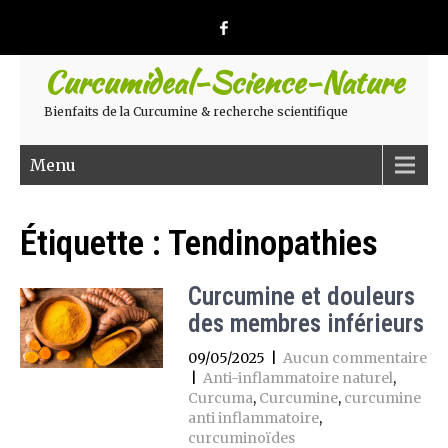
Curcumideal-Science-Nature
Bienfaits de la Curcumine & recherche scientifique
Menu
Étiquette :
Tendinopathies
Curcumine et douleurs
des membres inférieurs
09/05/2025
|
Aucun commentaire
|
Anti-inflammatoire naturel
,
Curcuma
,
Curcumine
,
curcumine
anti inflammatoire
,
curcuminoïdes