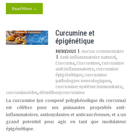
Read More →
Curcumine et
épigénétique
19/10/2021
|
Aucun commentaire
|
Anti-inflammatoire naturel
,
Curcuma
,
Curcumine
,
curcumine
anti inflammatoire
,
curcumine
épigénétique
,
curcumine
pathologies neurologiques
,
curcumine système immunitaire
,
curcuminoïdes
,
déméthoxycurcumine
La curcumine (un composé polyphénolique du curcuma)
est célèbre pour ses puissantes propriétés anti-
inflammatoires, antioxydantes et anticancéreuses, et a un
grand potentiel pour agir en tant que modulateur
épigénétique.