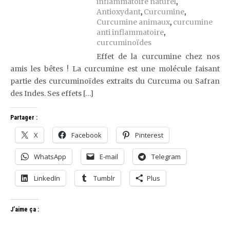
inflammatoire naturel
,
Antioxydant
,
Curcumine
,
Curcumine animaux
,
curcumine
anti inflammatoire
,
curcuminoïdes
Effet de la curcumine chez nos
amis les bêtes ! La curcumine est une molécule faisant
partie des curcuminoïdes extraits du Curcuma ou Safran
des Indes. Ses effets […]
Partager :
X
Facebook
Pinterest
WhatsApp
E-mail
Telegram
LinkedIn
Tumblr
Plus
J’aime ça :