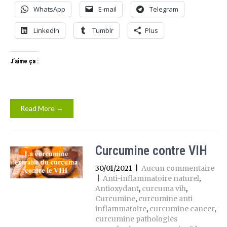
WhatsApp
E-mail
Telegram
LinkedIn
Tumblr
Plus
J’aime ça :
Read More →
Curcumine contre VIH
30/01/2021
|
Aucun commentaire
|
Anti-inflammatoire naturel
,
Antioxydant
,
curcuma vih
,
Curcumine
,
curcumine anti
inflammatoire
,
curcumine cancer
,
curcumine pathologies