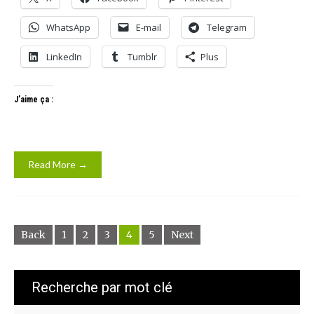
WhatsApp
E-mail
Telegram
LinkedIn
Tumblr
Plus
J’aime ça :
Read More →
Back
1
2
3
4
5
Next
Recherche par mot clé