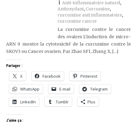
|
Anti-inflammatoire naturel
,
Antioxydant
,
Curcumine
,
curcumine anti inflammatoire
,
curcumine cancer
La curcumine contre le cancer
des ovaires L’induction de micro-
ARN 9 montre la cytotoxicité de la curcumine contre le
SKOV3 ou Cancer ovarien. Par Zhao SF1, Zhang X, […]
Partager :
X
Facebook
Pinterest
WhatsApp
E-mail
Telegram
LinkedIn
Tumblr
Plus
J’aime ça :