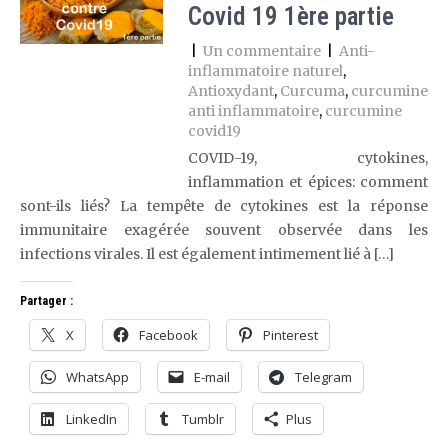
Covid 19 1ère partie
|
Un commentaire
|
Anti-
inflammatoire naturel
,
Antioxydant
,
Curcuma
,
curcumine
anti inflammatoire
,
curcumine
covid19
COVID-19, cytokines,
inflammation et épices: comment
sont-ils liés? La tempête de cytokines est la réponse
immunitaire exagérée souvent observée dans les
infections virales. Il est également intimement lié à […]
Partager :
X
Facebook
Pinterest
WhatsApp
E-mail
Telegram
LinkedIn
Tumblr
Plus