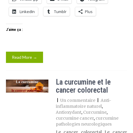
LinkedIn
Tumblr
Plus
J’aime ça :
Read More →
La curcumine et le
cancer colorectal
|
Un commentaire
|
Anti-
inflammatoire naturel
,
Antioxydant
,
Curcumine
,
curcumine cancer
,
curcumine
pathologies neurologiques
Le cancer colorectal Le cancer