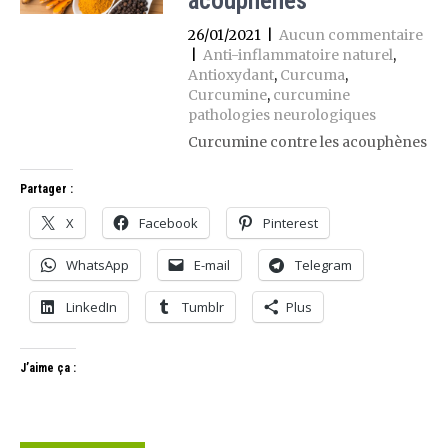
acouphènes
26/01/2021
|
Aucun commentaire
|
Anti-inflammatoire naturel
,
Antioxydant
,
Curcuma
,
Curcumine
,
curcumine
pathologies neurologiques
Curcumine contre les acouphènes
Partager :
X
Facebook
Pinterest
WhatsApp
E-mail
Telegram
LinkedIn
Tumblr
Plus
J’aime ça :