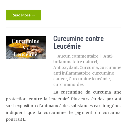
Read More →
Curcumine contre
Leucémie
|
Aucun commentaire
|
Anti-
inflammatoire naturel
,
Antioxydant
,
Curcuma
,
curcumine
anti inflammatoire
,
curcumine
cancer
,
Curcumine leucémie
,
curcuminoïdes
La curcumine du curcuma une
protection contre la leucémie? Plusieurs études portant
sur l’exposition d’animaux à des substances carcinogènes
indiquent que la curcumine, le pigment du curcuma,
pourrait […]