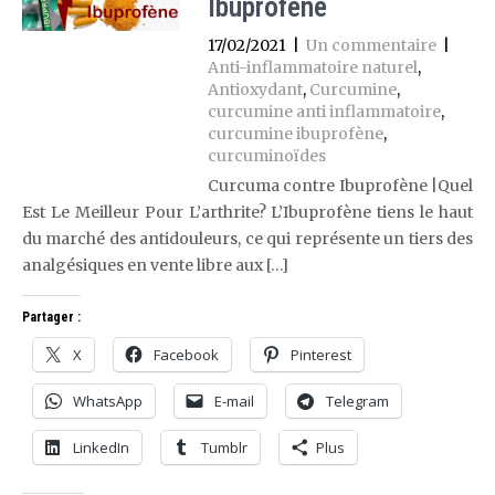
Ibuprofène
17/02/2021
|
Un commentaire
|
Anti-inflammatoire naturel
,
Antioxydant
,
Curcumine
,
curcumine anti inflammatoire
,
curcumine ibuprofène
,
curcuminoïdes
Curcuma contre Ibuprofène |Quel
Est Le Meilleur Pour L’arthrite? L’Ibuprofène tiens le haut
du marché des antidouleurs, ce qui représente un tiers des
analgésiques en vente libre aux […]
Partager :
X
Facebook
Pinterest
WhatsApp
E-mail
Telegram
LinkedIn
Tumblr
Plus