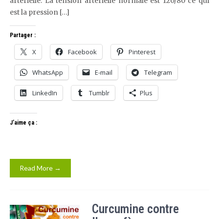
artérielle. La tension artérielle normale est 120/80 ce qui
est la pression […]
Partager :
X
Facebook
Pinterest
WhatsApp
E-mail
Telegram
LinkedIn
Tumblr
Plus
J’aime ça :
Read More →
Curcumine contre