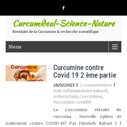
Curcumideal-Science-Nature
Bienfaits de la Curcumine & recherche scientifique
Menu
Curcumine contre
Covid 19 2 ème partie
26/02/2021
|
2 commentaires
|
Anti-inflammatoire naturel
,
Antioxydant
,
Curcumine
,
curcumine covid19
La Curcumine extraite du
curcuma : Nouvelle option de
traitement contre COVID-19? Par Fatemeh Babaei 1 |